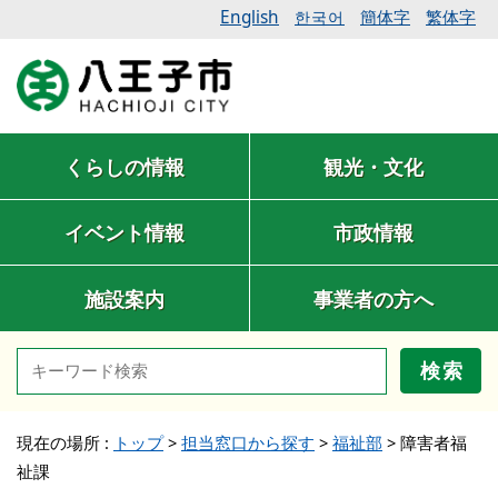
English
簡体字
繁体字
한국어
くらしの情報
観光・文化
イベント情報
市政情報
施設案内
事業者の方へ
検索
現在の場所 :
トップ
>
担当窓口から探す
>
福祉部
>
障害者福
祉課