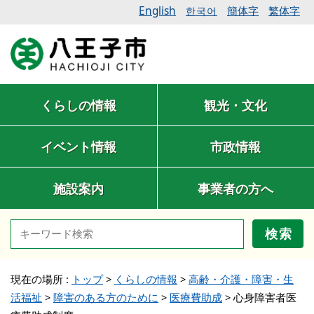
English
簡体字
繁体字
한국어
くらしの情報
観光・文化
イベント情報
市政情報
施設案内
事業者の方へ
検索
現在の場所 :
トップ
>
くらしの情報
>
高齢・介護・障害・生
活福祉
>
障害のある方のために
>
医療費助成
>
心身障害者医