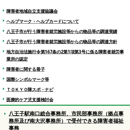
障害者地域自立支援協議会
ヘルプマーク・ヘルプカードについて
八王子市が行う障害者就労施設等からの物品等の調達実績
八王子市が行う障害者就労施設等からの物品等の調達方針
地方自治法施行令第167条の2第1項第3号に係る障害者就労事
業所の認定
障害者に関する冊子
国際シンボルマーク等
ＴＯＫＹＯ障スポ・ナビ
医療的ケア児支援検討会
八王子駅南口総合事務所、市民部事務所（拠点事
務所及び南大沢事務所）で受付できる障害者福祉
事務