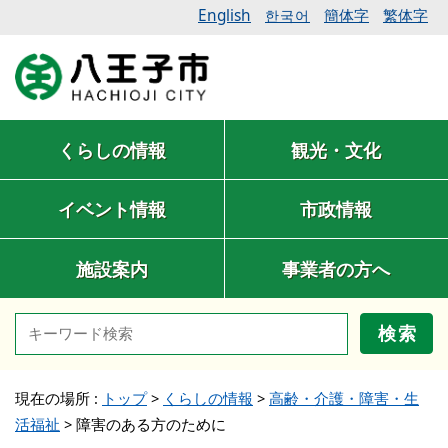
English
簡体字
繁体字
한국어
くらしの情報
観光・文化
イベント情報
市政情報
施設案内
事業者の方へ
検索
現在の場所 :
トップ
>
くらしの情報
>
高齢・介護・障害・生
活福祉
>
障害のある方のために