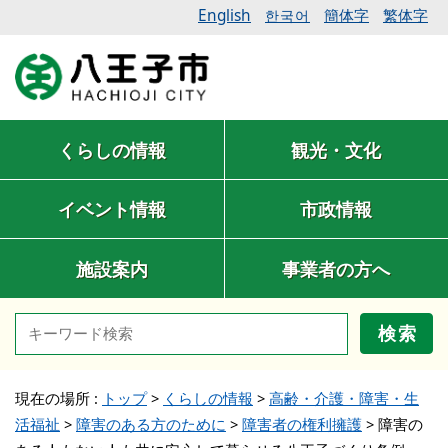
English
簡体字
繁体字
한국어
くらしの情報
観光・文化
イベント情報
市政情報
施設案内
事業者の方へ
検索
現在の場所 :
トップ
>
くらしの情報
>
高齢・介護・障害・生
活福祉
>
障害のある方のために
>
障害者の権利擁護
>
障害の