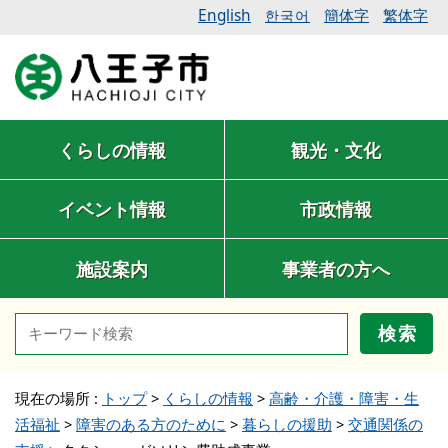
English
簡体字
繁体字
한국어
くらしの情報
観光・文化
イベント情報
市政情報
施設案内
事業者の方へ
検索
現在の場所 :
トップ
>
くらしの情報
>
高齢・介護・障害・生
活福祉
>
障害のある方のために
>
暮らしの援助
>
交通関係の