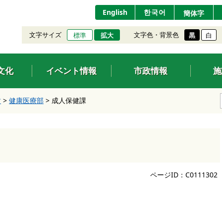
English
한국어
簡体字
文字サイズ
文字色・背景色
標準
拡大
黒
白
文化
イベント情報
市政情報
施
す
>
健康医療部
>
成人保健課
ページID：C0111302