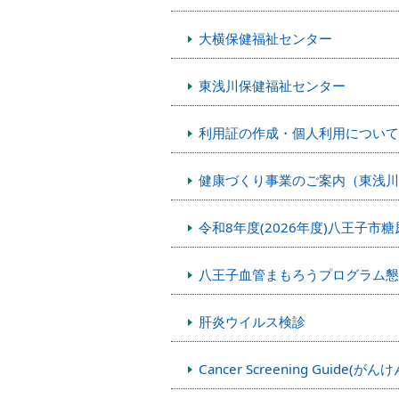
本
文
大横保健福祉センター
へ
移
動
東浅川保健福祉センター
し
ま
利用証の作成・個人利用について
す
健康づくり事業のご案内（東浅川
令和8年度(2026年度)八王子
八王子血管まもろうプログラム懇
肝炎ウイルス検診
Cancer Screening Guide