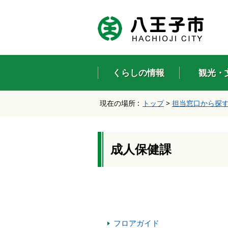
エ
ン
タ
ー
キ
ー
くらしの情報
観光・
で
、
ナ
現在の場所 :
トップ
>
担当窓口から探
ビ
ゲ
ー
シ
ョ
成人保健課
ン
を
ス
キ
ッ
プ
し
フロアガイド
て