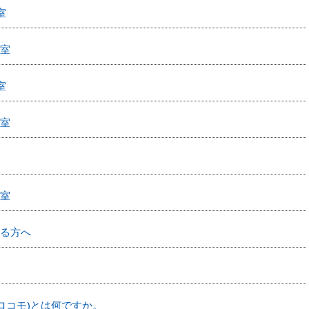
室
室
室
室
室
る方へ
ロコモ)とは何ですか。