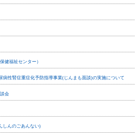
保健福祉センター）
市糖尿病性腎症重症化予防指導事業(じんまも面談)の実施について
談会
(がんけんしんのごあんない)