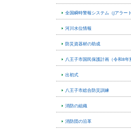
本
文
全国瞬時警報システム（Jアラー
へ
移
動
河川水位情報
し
ま
防災資器材の助成
す
八王子市国民保護計画（令和8年
出初式
八王子市総合防災訓練
消防の組織
消防団の沿革