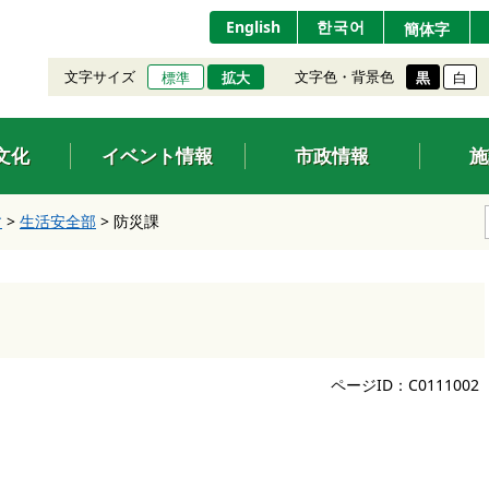
English
한국어
簡体字
文字サイズ
文字色・背景色
標準
拡大
黒
白
文化
イベント情報
市政情報
施
す
>
生活安全部
>
防災課
ページID：C0111002