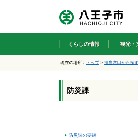
エ
ン
タ
ー
キ
ー
くらしの情報
観光・
で
、
ナ
現在の場所 :
トップ
>
担当窓口から探
ビ
ゲ
ー
シ
ョ
防災課
ン
を
ス
キ
ッ
プ
し
防災課の要綱
て