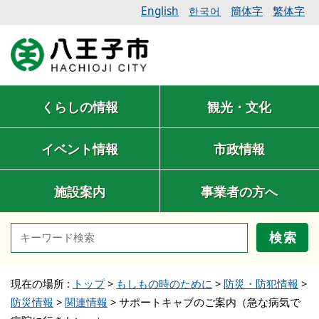
English
簡体字
繁体字
한국어
くらしの情報
観光・文化
イベント情報
市政情報
施設案内
事業者の方へ
検索
現在の場所 :
トップ
>
もしもの時のために
>
防災・防犯情報
>
防災情報
>
関連情報
>
サポートキャブのご案内（急な病気で