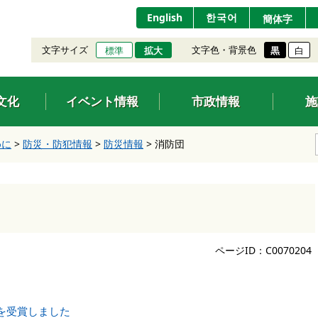
English
한국어
簡体字
文字サイズ
文字色・背景色
標準
拡大
黒
白
文化
イベント情報
市政情報
施
めに
>
防災・防犯情報
>
防災情報
>
消防団
ページID：C0070204
を受賞しました