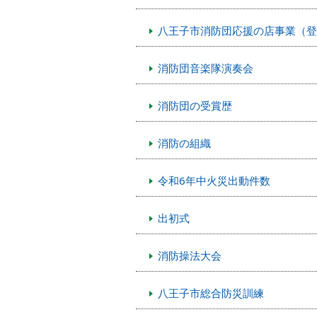
本
文
八王子市消防団応援の店事業（登
へ
移
動
消防団音楽隊演奏会
し
ま
消防団の受賞歴
す
消防の組織
令和6年中火災出動件数
出初式
消防操法大会
八王子市総合防災訓練