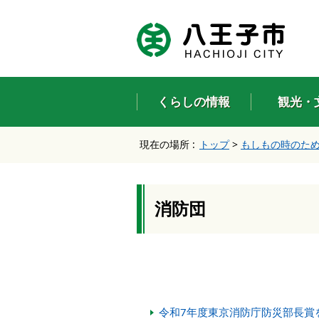
エ
ン
タ
ー
キ
ー
くらしの情報
観光・
で
、
ナ
現在の場所 :
トップ
>
もしもの時のた
ビ
ゲ
ー
シ
ョ
消防団
ン
を
ス
キ
ッ
プ
し
令和7年度東京消防庁防災部長賞
て