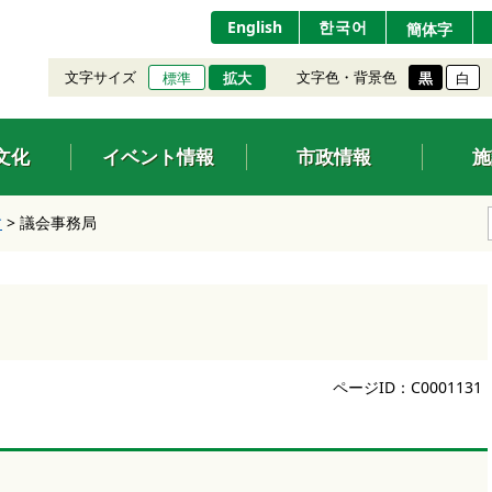
English
한국어
簡体字
文字サイズ
文字色・背景色
標準
拡大
黒
白
文化
イベント情報
市政情報
施
す
>
議会事務局
ページID：C0001131