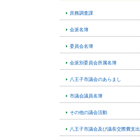
本
文
庶務調査課
へ
移
会派名簿
動
し
ま
委員会名簿
す
会派別委員会所属名簿
八王子市議会のあらまし
市議会議員名簿
その他の議会活動
八王子市議会及び議長交際費支出