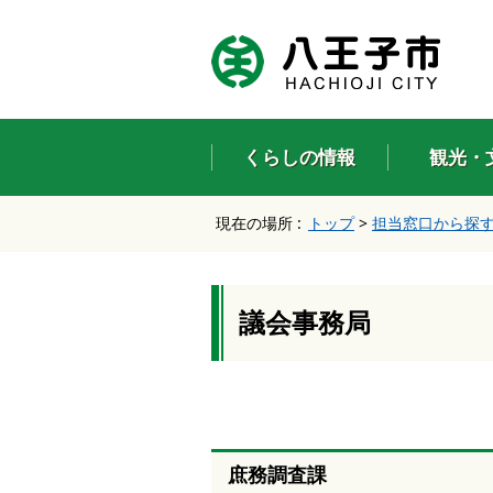
エ
ン
タ
ー
キ
ー
くらしの情報
観光・
で
、
ナ
現在の場所 :
トップ
>
担当窓口から探
ビ
ゲ
ー
シ
ョ
議会事務局
ン
を
ス
キ
ッ
プ
し
庶務調査課
て