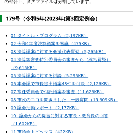
の都合上、音声ファイルは分割しています。
179号（令和5年(2023年)第3回定例会）
01 タイトル・プログラム（2,137KB）
02 令和4年度決算議案を審議（475KB）
03 決算議案に対する会派代表質疑（5,265KB）
04 決算等審査特別委員会の審査から（総括質疑）
（9,615KB）
05 決算議案に対する討論（5,235KB）
06 本会議で市長提出議案43件を可決（2,126KB）
07 常任委員会で付託議案を審査（11,626KB）
08 市政のココを聞きました 一般質問（19,609KB）
09 議会活動レポート（2,177KB）
10 _議会からの提言に対する市長・教育長の回答
（1,602KB）
11 市議会トピックス（422KB）