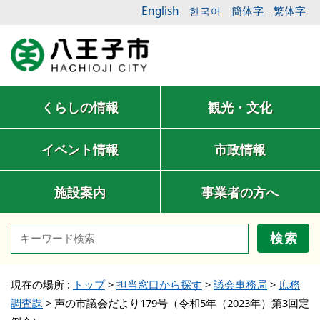
English
簡体字
繁体字
한국어
くらしの情報
観光・文化
イベント情報
市政情報
施設案内
事業者の方へ
検索
現在の場所 :
トップ
>
担当窓口から探す
>
議会事務局
>
庶務
調査課
>
声の市議会だより179号（令和5年（2023年）第3回定