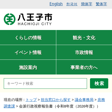
English
簡体字
繁体字
한국어
くらしの情報
観光・文化
イベント情報
市政情報
施設案内
事業者の方へ
検索
現在の場所 :
トップ
>
担当窓口から探す
>
議会事務局
>
庶務
調査課
>
会派行政視察報告書（令和8年度（2026年度））