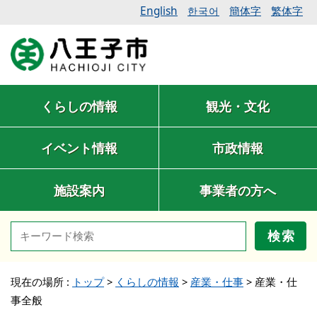
English
簡体字
繁体字
한국어
くらしの情報
観光・文化
イベント情報
市政情報
施設案内
事業者の方へ
検索
現在の場所 :
トップ
>
くらしの情報
>
産業・仕事
>
産業・仕
事全般