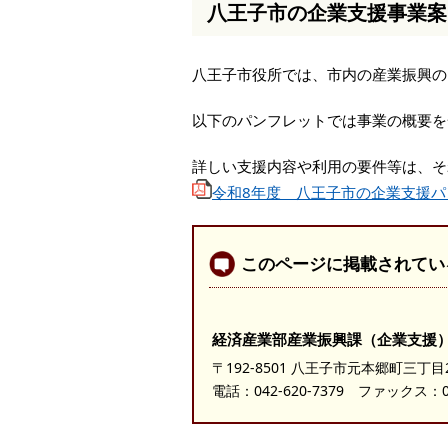
八王子市の企業支援事業案
本
文
へ
八王子市役所では、市内の産業振興の
移
動
し
以下のパンフレットでは事業の概要を
ま
す
詳しい支援内容や利用の要件等は、そ
令和8年度 八王子市の企業支援パ
このページに掲載されてい
経済産業部産業振興課（企業支援
〒192-8501 八王子市元本郷町三丁目
電話：
042-620-7379
ファックス：042