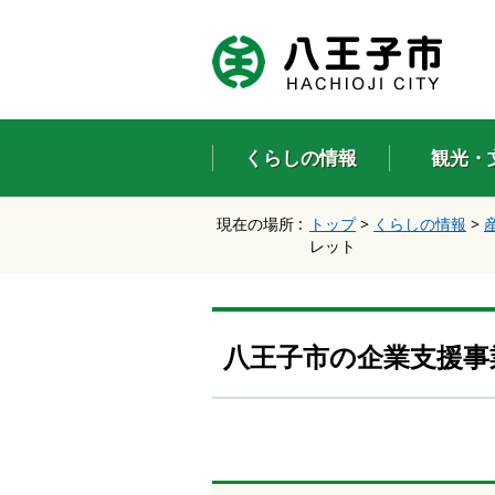
エ
ン
タ
ー
キ
ー
くらしの情報
観光・
で
、
ナ
現在の場所 :
トップ
>
くらしの情報
>
ビ
レット
ゲ
ー
シ
ョ
ン
八王子市の企業支援事
を
ス
キ
ッ
プ
し
て