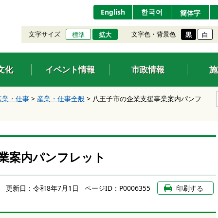
English
한국어
簡体字
文字サイズ
文字色・背景色
標準
拡大
黒
白
文化
イベント情報
市政情報
施
産業・仕事
>
産業・仕事全般
>
八王子市の企業支援事業案内パンフ
業案内パンフレット
更新日：
令和8年7月1日
ページID：P0006355
印刷する