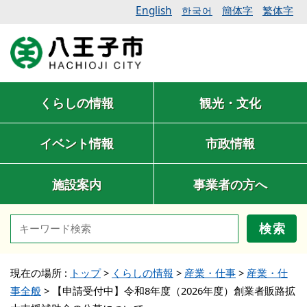
English
簡体字
繁体字
한국어
くらしの情報
観光・文化
イベント情報
市政情報
施設案内
事業者の方へ
検索
現在の場所 :
トップ
>
くらしの情報
>
産業・仕事
>
産業・仕
事全般
>
【申請受付中】令和8年度（2026年度）創業者販路拡