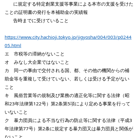
に規定する特定創業支援等事業による本市の支援を受けた
ことの証明書の発行を本補助金の実績報
告時までに受けていること
https://www.city.hachioji.tokyo.jp/jigyosha/004/003/p0244
05.html
エ 市税等の滞納がないこと
オ みなし大企業ではないこと
カ 同一の事由で交付される国、都、その他の機関からの補
助金等を重複して受けていない、若しくは受ける予定がない
こと
キ 風俗営業等の規制及び業務の適正化等に関する法律（昭
和23年法律第122号）第2条第5項により定める事業を行って
いないこと
ク 暴力団員による不当な行為の防止等に関する法律（平成3
年法律第77号）第2条に規定する暴力団又は暴力団員と関係が
ないこと