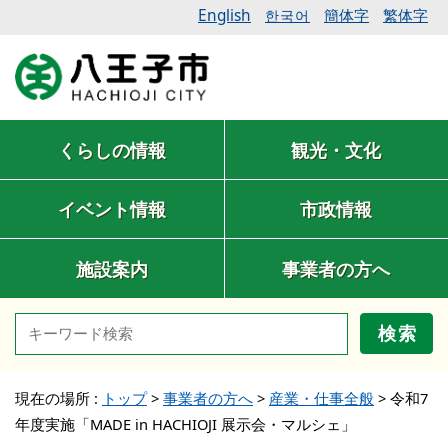
English
簡体字
繁体字
한국어
くらしの情報
観光・文化
イベント情報
市政情報
施設案内
事業者の方へ
検索
現在の場所 :
トップ
>
事業者の方へ
>
産業・仕事全般
>
令和7
年度実施「MADE in HACHIOJI 展示会・マルシェ」