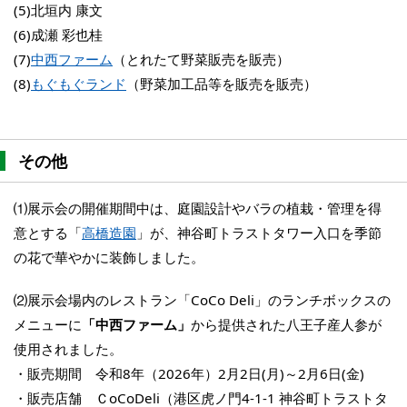
(5)北垣内 康文
(6)成瀬 彩也桂
(7)
中西ファーム
（とれたて野菜販売を販売）
(8)
もぐもぐランド
（野菜加工品等を販売を販売）
その他
⑴展示会の開催期間中は、庭園設計やバラの植栽・管理を得
意とする「
高橋造園
」が、神谷町トラストタワー入口を季節
の花で華やかに装飾しました。
⑵展示会場内のレストラン「CoCo Deli」のランチボックスの
メニューに
「中西ファーム」
から提供された八王子産人参が
使用されました。
・販売期間 令和8年（2026年）2月2日(月)～2月6日(金)
・販売店舗 ＣoCoDeli（港区虎ノ門4-1-1 神谷町トラストタ