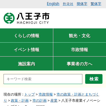
English
簡体字
繁体字
한국어
くらしの情報
観光・文化
イベント情報
市政情報
施設案内
事業者の方へ
検索
現在の場所 :
トップ
>
市政情報
>
市の政策・計画とまちづく
り
>
政策・計画
>
市の計画
>
産業
>
八王子市産業イノベーシ