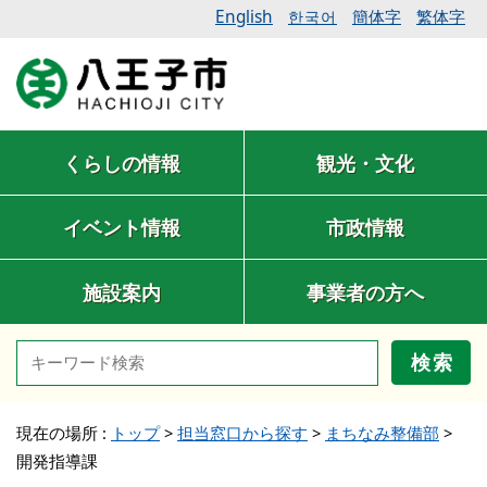
English
簡体字
繁体字
한국어
くらしの情報
観光・文化
イベント情報
市政情報
施設案内
事業者の方へ
検索
現在の場所 :
トップ
>
担当窓口から探す
>
まちなみ整備部
>
開発指導課