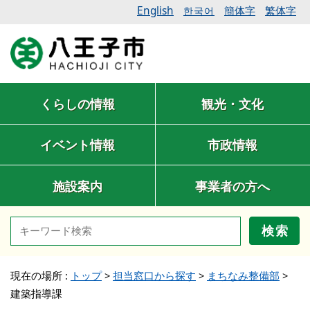
English
簡体字
繁体字
한국어
くらしの情報
観光・文化
イベント情報
市政情報
施設案内
事業者の方へ
検索
現在の場所 :
トップ
>
担当窓口から探す
>
まちなみ整備部
>
建築指導課