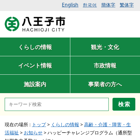
English
簡体字
繁体字
한국어
くらしの情報
観光・文化
イベント情報
市政情報
施設案内
事業者の方へ
検索
現在の場所 :
トップ
>
くらしの情報
>
高齢・介護・障害・生
活福祉
>
お知らせ
>
ハッピーチャレンジプログラム（通所型