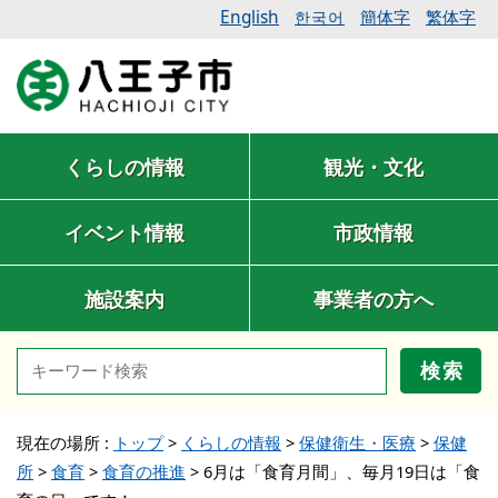
English
簡体字
繁体字
한국어
くらしの情報
観光・文化
イベント情報
市政情報
施設案内
事業者の方へ
検索
現在の場所 :
トップ
>
くらしの情報
>
保健衛生・医療
>
保健
所
>
食育
>
食育の推進
>
6月は「食育月間」、毎月19日は「食