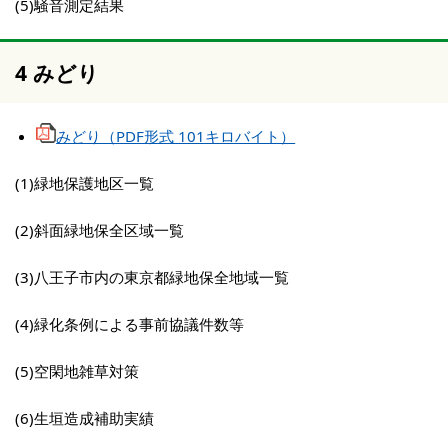
(5)騒音測定結果
4 みどり
みどり（PDF形式 101キロバイト）
(1)緑地保護地区一覧
(2)斜面緑地保全区域一覧
(3)八王子市内の東京都緑地保全地域一覧
(4)緑化条例による事前協議件数等
(5)空閑地雑草対策
(6)生垣造成補助実績