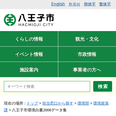
English
簡体字
繁体字
한국어
くらしの情報
観光・文化
イベント情報
市政情報
施設案内
事業者の方へ
検索
現在の場所 :
トップ
>
担当窓口から探す
>
環境部
>
環境政策
課
>
八王子市環境白書2006データ集