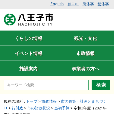
English
簡体字
繁体字
한국어
くらしの情報
観光・文化
イベント情報
市政情報
施設案内
事業者の方へ
検索
現在の場所 :
トップ
>
市政情報
>
市の政策・計画とまちづく
り
>
行財政
>
市の財政状況
>
当初予算
>
令和3年度（2021年