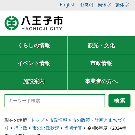
English
簡体字
繁体字
한국어
くらしの情報
観光・文化
イベント情報
市政情報
施設案内
事業者の方へ
検索
現在の場所 :
トップ
>
市政情報
>
市の政策・計画とまちづく
り
>
行財政
>
市の財政状況
>
当初予算
>
令和6年度（2024年