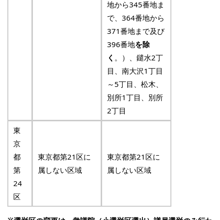
地から345番地ま
で、364番地から
371番地まで及び
396番地
を除
く
。）、鑓水2丁
目、南大沢1丁目
～5丁目、松木、
別所1丁目、別所
2丁目
東
京
都
東京都第21区に
東京都第21区に
第
属しない区域
属しない区域
24
区