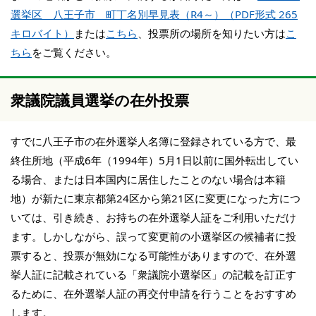
選挙区 八王子市 町丁名別早見表（R4～）（PDF形式 265
キロバイト）
または
こちら
、投票所の場所を知りたい方は
こ
ちら
をご覧ください。
衆議院議員選挙の在外投票
すでに八王子市の在外選挙人名簿に登録されている方で、最
終住所地（平成6年（1994年）5月1日以前に国外転出してい
る場合、または日本国内に居住したことのない場合は本籍
地）が新たに東京都第24区から第21区に変更になった方につ
いては、引き続き、お持ちの在外選挙人証をご利用いただけ
ます。しかしながら、誤って変更前の小選挙区の候補者に投
票すると、投票が無効になる可能性がありますので、在外選
挙人証に記載されている「衆議院小選挙区」の記載を訂正す
るために、在外選挙人証の再交付申請を行うことをおすすめ
します。