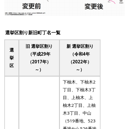
選挙区割り新旧町丁名一覧
旧 選挙区割り
新 選挙区割り
選
（平成29年
（令和4年
挙
（2017年）
（2022年）
区
～）
～）
下柚木、下柚木2
丁目、下柚木3丁
目、上柚木、上
柚木2丁目、上柚
木3丁目、中山
（519番地、523
番地から526番地