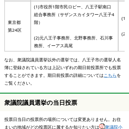
(1)市役所1階市民ロビー、八王子駅南口
総合事務所（サザンスカイタワー八王子4
(1
東京都
階）
第24区
(2
(2)元八王子事務所、北野事務所、石川事
務所、イーアス高尾
なお、衆議院議員選挙以外の選挙では、八王子市の選挙人名
簿に登録されている方は上記いずれの期日前投票所でも投票
することができます。期日前投票の詳細については
こちら
を
ご覧ください。
衆議院議員選挙の当日投票
投票日当日の投票所の場所については変更ありません。お住
まいの地域がどの投票区に属するか知りたい方は
衆議院小