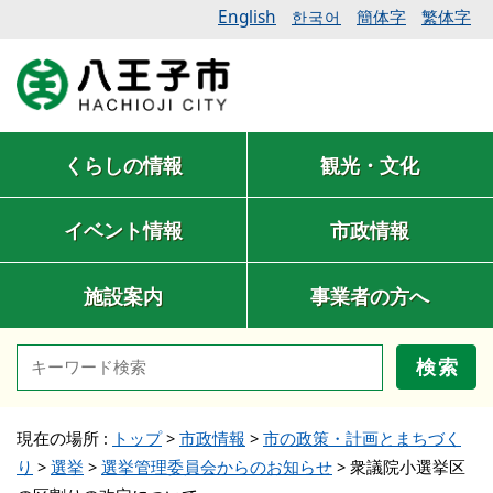
English
簡体字
繁体字
한국어
くらしの情報
観光・文化
イベント情報
市政情報
施設案内
事業者の方へ
検索
現在の場所 :
トップ
>
市政情報
>
市の政策・計画とまちづく
り
>
選挙
>
選挙管理委員会からのお知らせ
>
衆議院小選挙区