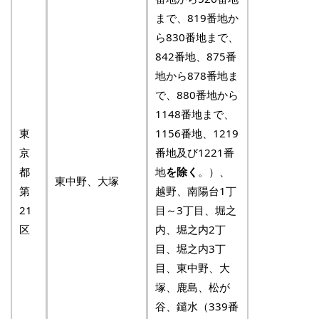
まで、819番地か
ら830番地まで、
842番地、875番
地から878番地ま
で、880番地から
1148番地まで、
東
1156番地、1219
京
番地及び1221番
都
地
を除く
。）、
東中野、大塚
第
越野、南陽台1丁
21
目～3丁目、堀之
区
内、堀之内2丁
目、堀之内3丁
目、東中野、大
塚、鹿島、松が
谷、鑓水（339番