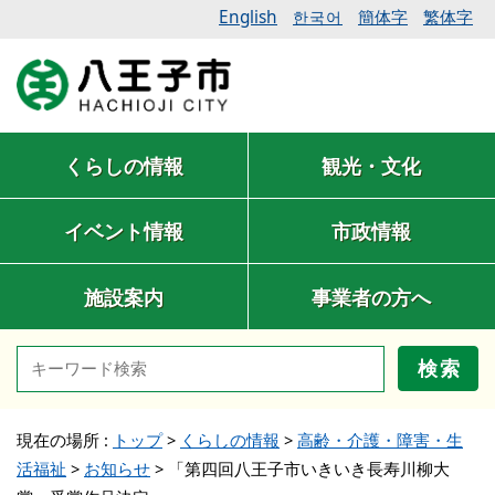
English
簡体字
繁体字
한국어
くらしの情報
観光・文化
イベント情報
市政情報
施設案内
事業者の方へ
検索
現在の場所 :
トップ
>
くらしの情報
>
高齢・介護・障害・生
活福祉
>
お知らせ
>
「第四回八王子市いきいき長寿川柳大