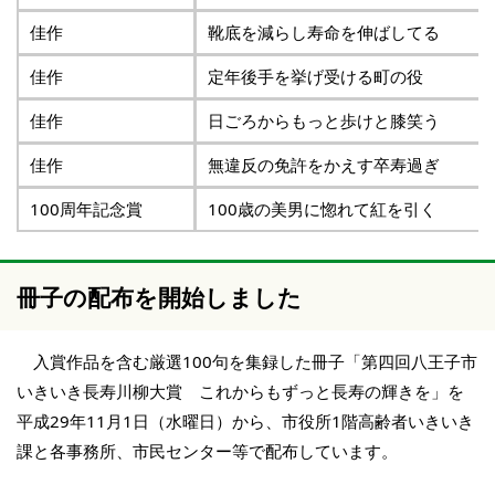
佳作
靴底を減らし寿命を伸ばしてる
佳作
定年後手を挙げ受ける町の役
佳作
日ごろからもっと歩けと膝笑う
佳作
無違反の免許をかえす卒寿過ぎ
100周年記念賞
100歳の美男に惚れて紅を引く
冊子の配布を開始しました
入賞作品を含む厳選100句を集録した冊子「第四回八王子市
いきいき長寿川柳大賞 これからもずっと長寿の輝きを」を
平成29年11月1日（水曜日）から、市役所1階高齢者いきいき
課と各事務所、市民センター等で配布しています。