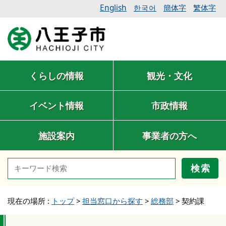
English
簡体字
繁体字
한국어
くらしの情報
観光・文化
イベント情報
市政情報
施設案内
事業者の方へ
検索
現在の場所 :
トップ
>
担当窓口から探す
>
総務部
>
契約課