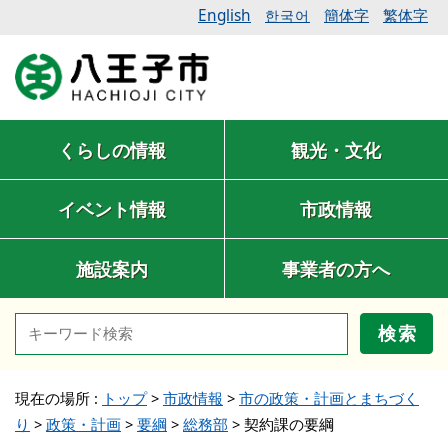
English
簡体字
繁体字
한국어
くらしの情報
観光・文化
イベント情報
市政情報
施設案内
事業者の方へ
検索
現在の場所 :
トップ
>
市政情報
>
市の政策・計画とまちづく
り
>
政策・計画
>
要綱
>
総務部
>
契約課の要綱