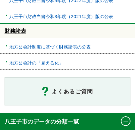
八王子市財政白書令和4年度（2022年度）版の公表
八王子市財政白書令和3年度（2021年度）版の公表
財務諸表
地方公会計制度に基づく財務諸表の公表
地方公会計の「見える化」
よくあるご質問
八王子市のデータの分類一覧