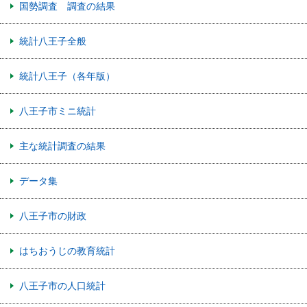
国勢調査 調査の結果
統計八王子全般
統計八王子（各年版）
八王子市ミニ統計
主な統計調査の結果
データ集
八王子市の財政
はちおうじの教育統計
八王子市の人口統計