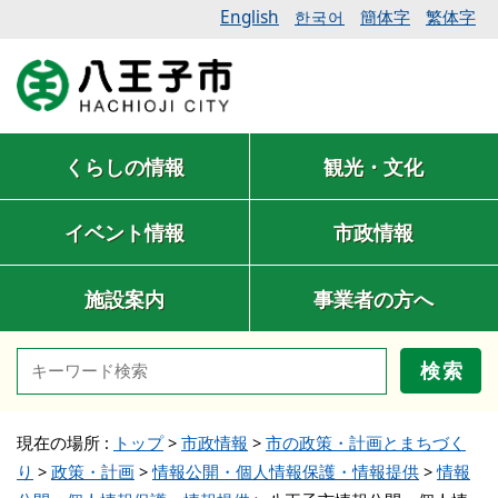
English
簡体字
繁体字
한국어
くらしの情報
観光・文化
イベント情報
市政情報
施設案内
事業者の方へ
検索
現在の場所 :
トップ
>
市政情報
>
市の政策・計画とまちづく
り
>
政策・計画
>
情報公開・個人情報保護・情報提供
>
情報