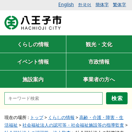
English
簡体字
繁体字
한국어
くらしの情報
観光・文化
イベント情報
市政情報
施設案内
事業者の方へ
検索
現在の場所 :
トップ
>
くらしの情報
>
高齢・介護・障害・生
活福祉
>
社会福祉法人の認可等・社会福祉施設等の指導監査
>