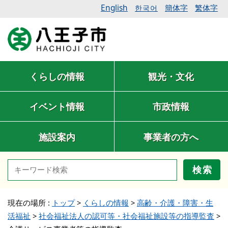
English
簡体字
繁体字
한국어
くらしの情報
観光・文化
イベント情報
市政情報
施設案内
事業者の方へ
検索
現在の場所 :
トップ
>
くらしの情報
>
高齢・介護・障害・生
活福祉
>
社会福祉法人の認可等・社会福祉施設等の指導監査
>