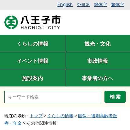
English
簡体字
繁体字
한국어
くらしの情報
観光・文化
イベント情報
市政情報
施設案内
事業者の方へ
検索
現在の場所 :
トップ
>
くらしの情報
>
国保・後期高齢者医
療・年金
>
その他関連情報