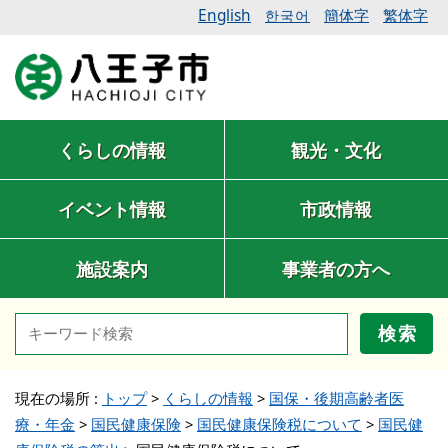
English
簡体字
繁体字
한국어
くらしの情報
観光・文化
イベント情報
市政情報
施設案内
事業者の方へ
検索
現在の場所 :
トップ
>
くらしの情報
>
国保・後期高齢者医
療・年金
>
国民健康保険
>
国民健康保険税について
>
国民健