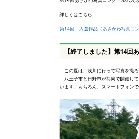
第14回あさかわ写真コンクールの入
本
文
詳しくはこちら
へ
移
第14回 入選作品（あさかわ写真コ
動
し
ま
す
【終了しました】第14
この夏は、浅川に行って写真を撮
八王子市と日野市が共同で開催して
います。もちろん、スマートフォンで