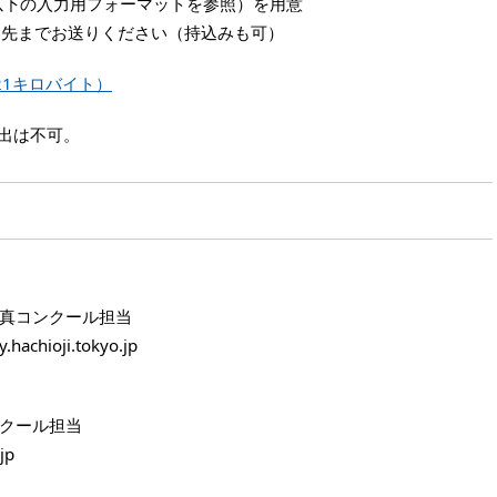
以下の入力用フォーマットを参照）を用意
、応募先までお送りください（持込みも可）
21キロバイト）
出は不可。
真コンクール担当
chioji.tokyo.jp
クール担当
jp