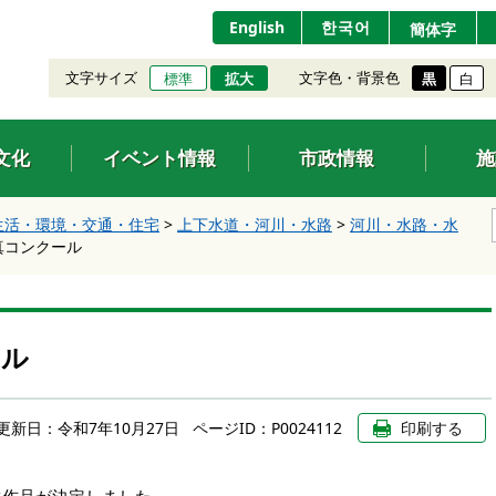
English
한국어
簡体字
文字サイズ
文字色・背景色
標準
拡大
黒
白
文化
イベント情報
市政情報
施
生活・環境・交通・住宅
>
上下水道・河川・水路
>
河川・水路・水
真コンクール
ール
更新日：
令和7年10月27日
ページID：P0024112
印刷する