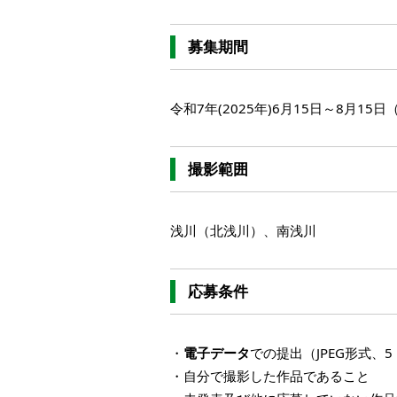
募集期間
令和7年(2025年)6月15日～8月15
撮影範囲
浅川（北浅川）、南浅川
応募条件
・
電子データ
での提出（JPEG形式、
・自分で撮影した作品であること