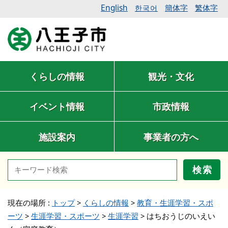
English
簡体字
繁体字
한국어
くらしの情報
観光・文化
イベント情報
市政情報
施設案内
事業者の方へ
検索
現在の場所 :
トップ
>
くらしの情報
>
教育・生涯学習・スポ
ーツ
>
生涯学習・スポーツ
>
生涯学習
>
はちおうじのいえい