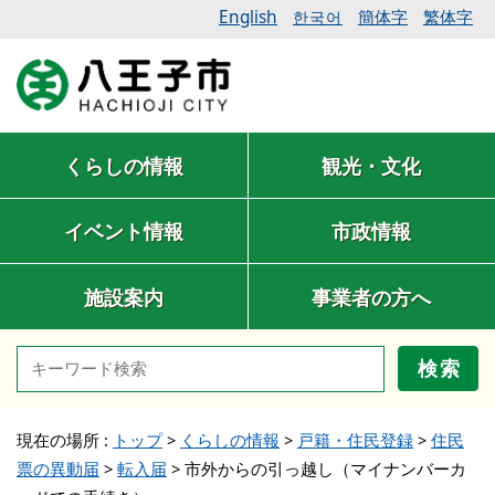
English
簡体字
繁体字
한국어
くらしの情報
観光・文化
イベント情報
市政情報
施設案内
事業者の方へ
検索
現在の場所 :
トップ
>
くらしの情報
>
戸籍・住民登録
>
住民
票の異動届
>
転入届
>
市外からの引っ越し（マイナンバーカ