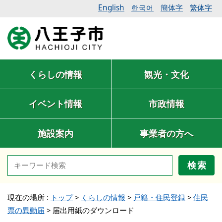
English
簡体字
繁体字
한국어
くらしの情報
観光・文化
イベント情報
市政情報
施設案内
事業者の方へ
検索
現在の場所 :
トップ
>
くらしの情報
>
戸籍・住民登録
>
住民
票の異動届
>
届出用紙のダウンロード