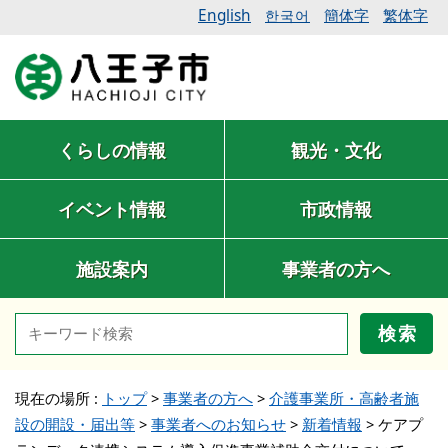
English
簡体字
繁体字
한국어
くらしの情報
観光・文化
イベント情報
市政情報
施設案内
事業者の方へ
検索
現在の場所 :
トップ
>
事業者の方へ
>
介護事業所・高齢者施
設の開設・届出等
>
事業者へのお知らせ
>
新着情報
>
ケアプ