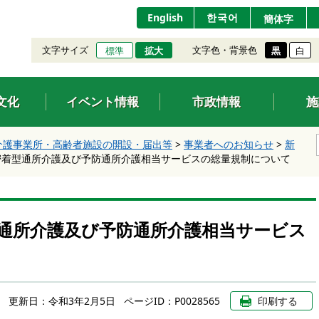
English
한국어
簡体字
文字サイズ
文字色・背景色
標準
拡大
黒
白
文化
イベント情報
市政情報
施
介護事業所・高齢者施設の開設・届出等
>
事業者へのお知らせ
>
新
密着型通所介護及び予防通所介護相当サービスの総量規制について
通所介護及び予防通所介護相当サービス
更新日：
令和3年2月5日
ページID：P0028565
印刷する