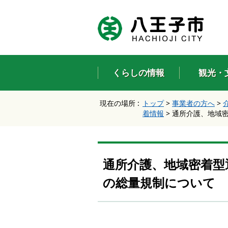
エ
ン
タ
ー
キ
ー
くらしの情報
観光・
で
、
ナ
現在の場所 :
トップ
>
事業者の方へ
>
ビ
着情報
>
通所介護、地域
ゲ
ー
シ
ョ
ン
通所介護、地域密着型
を
ス
の総量規制について
キ
ッ
プ
し
て