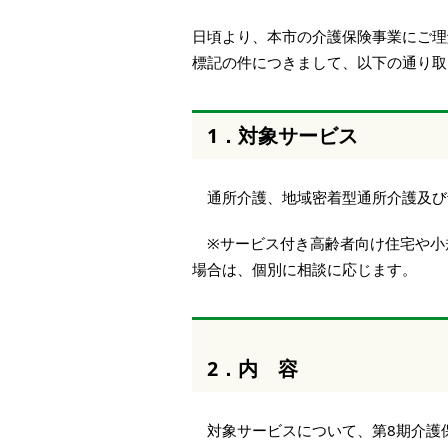
本
文
日頃より、本市の介護保険事業にご理
へ
標記の件につきまして、以下の通り取
移
動
し
1．対象サービス
ま
す
通所介護、地域密着型通所介護及び
※サービス付き高齢者向け住宅や小
場合は、個別に相談に応じます。
2．内 容
対象サービスについて、第8期介護