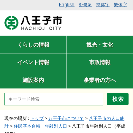
English
簡体字
繁体字
한국어
くらしの情報
観光・文化
イベント情報
市政情報
施設案内
事業者の方へ
検索
現在の場所 :
トップ
>
八王子市について
>
八王子市の人口統
計
>
住民基本台帳 年齢別人口
>
八王子市年齢別人口（平成