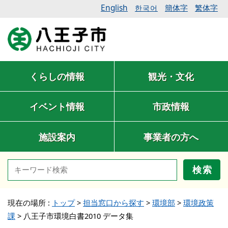
English
簡体字
繁体字
한국어
くらしの情報
観光・文化
イベント情報
市政情報
施設案内
事業者の方へ
検索
現在の場所 :
トップ
>
担当窓口から探す
>
環境部
>
環境政策
課
>
八王子市環境白書2010 データ集