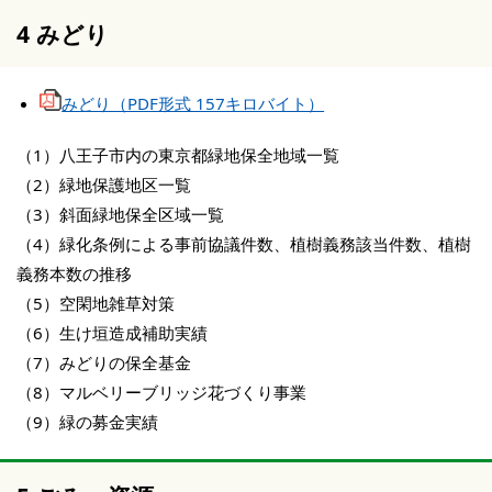
4 みどり
みどり（PDF形式 157キロバイト）
（1）八王子市内の東京都緑地保全地域一覧
（2）緑地保護地区一覧
（3）斜面緑地保全区域一覧
（4）緑化条例による事前協議件数、植樹義務該当件数、植樹
義務本数の推移
（5）空閑地雑草対策
（6）生け垣造成補助実績
（7）みどりの保全基金
（8）マルベリーブリッジ花づくり事業
（9）緑の募金実績