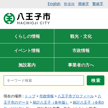
English
簡体字
繁体字
한국어
くらしの情報
観光・文化
イベント情報
市政情報
施設案内
事業者の方へ
検索
現在の場所 :
トップ
>
市政情報
>
八王子市プロフィール
>
八
王子市のデータ
>
統計八王子（各年版）
>
統計八王子（令和3