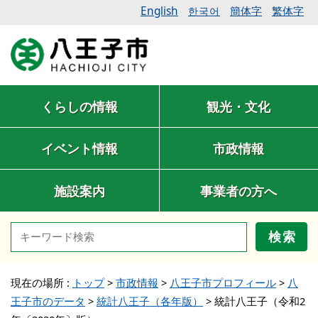
English
簡体字
繁体字
한국어
くらしの情報
観光・文化
イベント情報
市政情報
施設案内
事業者の方へ
検索
現在の場所 :
トップ
>
市政情報
>
八王子市プロフィール
>
八
王子市のデータ
>
統計八王子（各年版）
>
統計八王子（令和2