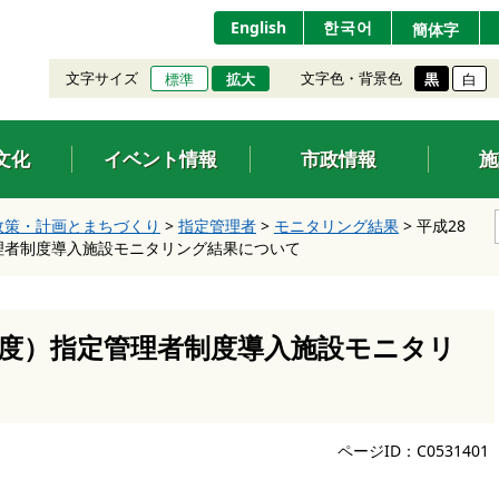
English
한국어
簡体字
文字サイズ
文字色・背景色
標準
拡大
黒
白
文化
イベント情報
市政情報
施
政策・計画とまちづくり
>
指定管理者
>
モニタリング結果
>
平成28
管理者制度導入施設モニタリング結果について
6年度）指定管理者制度導入施設モニタリ
ページID：C0531401