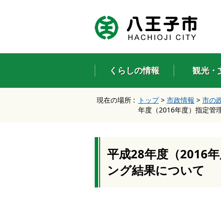
エ
ン
タ
ー
キ
ー
くらしの情報
観光・
で
、
ナ
現在の場所 :
トップ
>
市政情報
>
市の
ビ
年度（2016年度）指定
ゲ
ー
シ
ョ
ン
平成28年度（201
を
ング結果について
ス
キ
ッ
プ
し
て