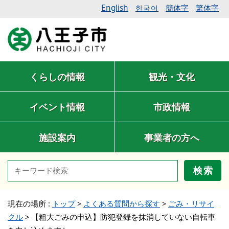
English
簡体字
繁体字
한국어
くらしの情報
観光・文化
イベント情報
市政情報
施設案内
事業者の方へ
検索
現在の場所 :
トップ
>
よくある質問から探す
>
ごみ・リサイ
クル
>
【粗大ごみの申込】防犯登録を抹消していない自転車