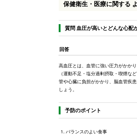
保健衛生・医療に関する 
本
文
へ
移
質問 血圧が高いとどんな心配
動
し
ま
す
回答
高血圧とは、血管に強い圧力がかかり
（運動不足・塩分過剰摂取・喫煙など
管や心臓に負担がかかり、脳血管疾患
しょう。
予防のポイント
バランスのよい食事