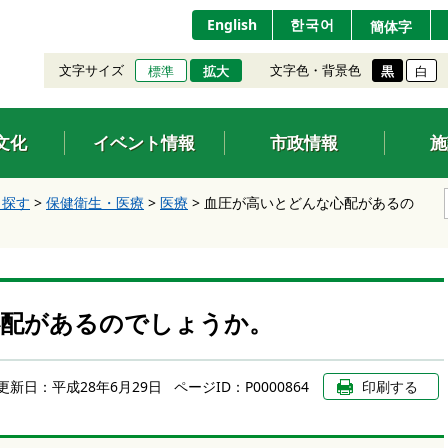
English
한국어
簡体字
文字サイズ
文字色・背景色
標準
拡大
黒
白
文化
イベント情報
市政情報
施
ら探す
>
保健衛生・医療
>
医療
>
血圧が高いとどんな心配があるの
心配があるのでしょうか。
更新日：
平成28年6月29日
ページID：P0000864
印刷する