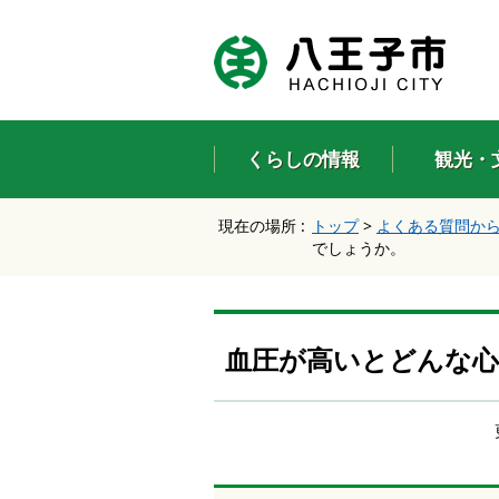
エ
ン
タ
ー
キ
ー
くらしの情報
観光・
で
、
ナ
現在の場所 :
トップ
>
よくある質問か
ビ
でしょうか。
ゲ
ー
シ
ョ
ン
血圧が高いとどんな
を
ス
キ
ッ
プ
し
て