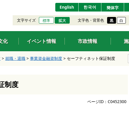
English
한국어
簡体字
文字サイズ
文字色・背景色
標準
拡大
黒
白
文化
イベント情報
市政情報
施
す
>
就職・退職
>
事業資金融資制度
>
セーフティネット保証制度
証制度
ページID：C0452300