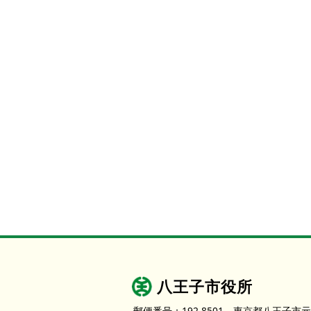
本
文
へ
移
動
し
ま
す
八王子市役所
郵便番号：192-8501
東京都八王子市元