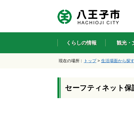
エ
ン
タ
ー
キ
ー
くらしの情報
観光・
で
、
ナ
現在の場所 :
トップ
>
生活場面から探
ビ
ゲ
ー
シ
ョ
セーフティネット保
ン
を
ス
キ
ッ
プ
し
て