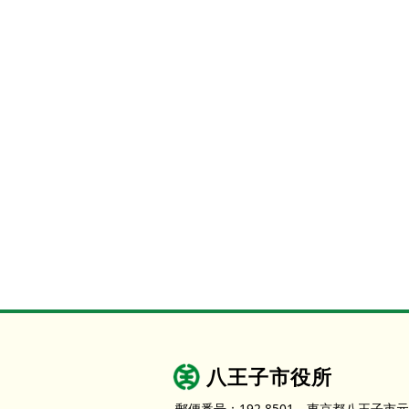
本
文
へ
移
動
し
ま
す
八王子市役所
郵便番号：192-8501
東京都八王子市元