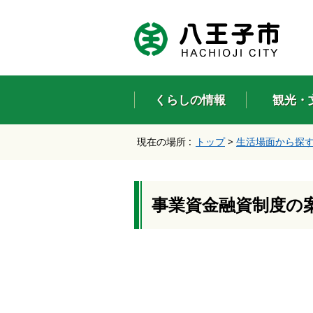
エ
ン
タ
ー
キ
ー
くらしの情報
観光・
で
、
ナ
現在の場所 :
トップ
>
生活場面から探
ビ
ゲ
ー
シ
ョ
事業資金融資制度の
ン
を
ス
キ
ッ
プ
し
て