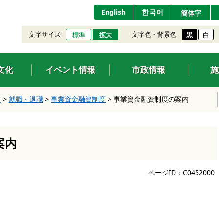
English
한국어
簡体字
文字サイズ
文字色・背景色
標準
拡大
黒
白
文化
イベント情報
市政情報
施
す
>
就職・退職
>
事業資金融資制度
>
事業資金融資制度の案内
案内
ページID：C0452000