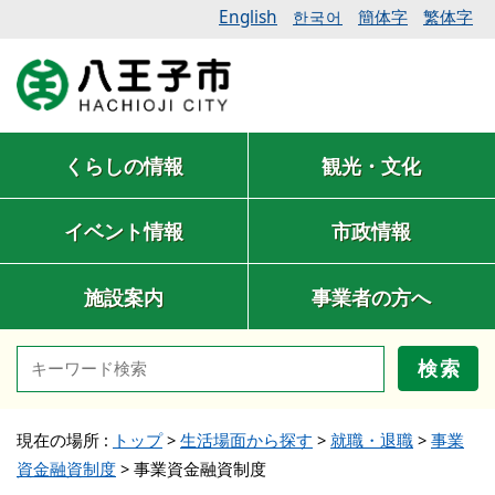
English
簡体字
繁体字
한국어
くらしの情報
観光・文化
イベント情報
市政情報
施設案内
事業者の方へ
検索
現在の場所 :
トップ
>
生活場面から探す
>
就職・退職
>
事業
資金融資制度
>
事業資金融資制度